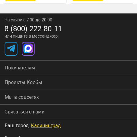
температура соответствовала таблице.
Добавьте пакетик дрожжей и хорошо
На связи с 7:00 до 20:00
8 (800) 222-80-11
перемешайте.
или пишите в мессенджер:
Рекомендуемая температура брожения 22-25°C.
Брага будет готова через 5-6 дней.
Покупателям
Проекты Колбы
Мы в соцсетях
Связаться с нами
Ваш город:
Калининград