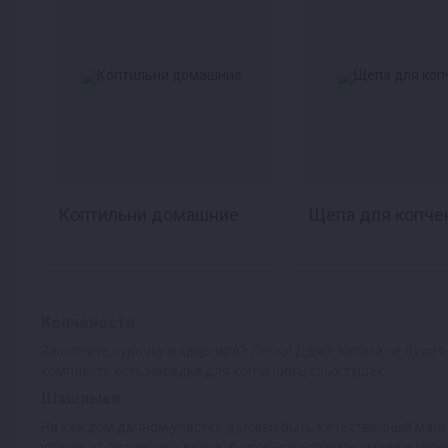
Коптильни домашние
Щепа для копче
Копчености
Закоптить курочку в квартире? Легко! Даже запаха не буде
комплекте есть насадка для копчения целых тушек.
Шашлыки
На каждом дачном участке должен быть качественный манг
упасть от подувшего ветра. А можно поступить умнее и купи