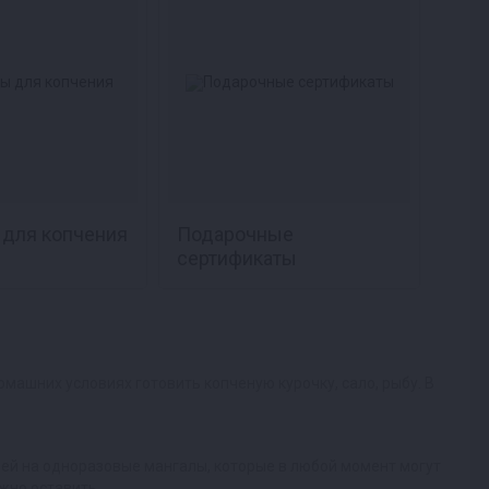
для копчения
Подарочные
сертификаты
машних условиях готовить копченую курочку, сало, рыбу. В
ей на одноразовые мангалы, которые в любой момент могут
жно оставить.