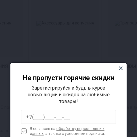
ния
Аксессуары для
Приправы 
копчения
Не пропусти горячие скидки
Зарегистрируйся и будь в курсе
новых акций и скидок на любимые
товары!
т. С помощью компактной и эффективной коптильни вы сможете в до
Я согласен на
обработку персональных
ал для жарки шашлыков. Можно ежегодно тратить по 100-300 рубл
данных
, а так же с условиями подписки.
ть мангал из высококлассных материалов. Такой и в наследство мо