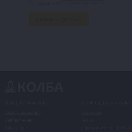
данных
, а так же с условиями подписки.
Интернет-магазин
Помощь покупателю
Самогоноварение
Магазины
Пивоварение
Акции
Виноделие
Школа самогоноварения