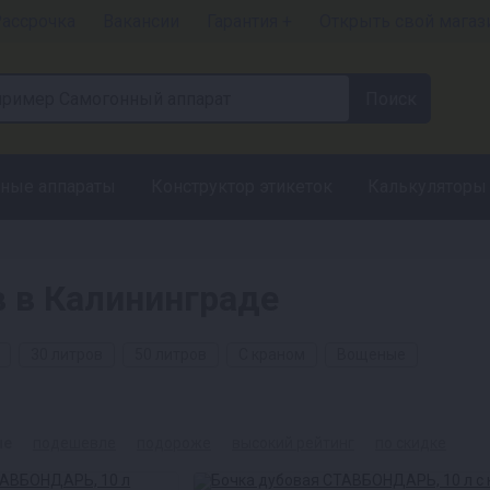
ассрочка
Вакансии
Гарантия +
Открыть свой магаз
ные аппараты
Конструктор этикеток
Калькуляторы
в в Калининграде
30 литров
50 литров
С краном
Вощеные
ые
подешевле
подороже
высокий рейтинг
по скидке