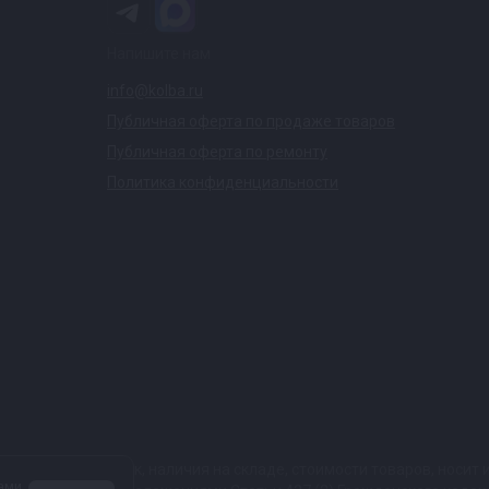
Напишите нам
info@kolba.ru
Публичная оферта по продаже товаров
Публичная оферта по ремонту
Политика конфиденциальности
ких характеристик, наличия на складе, стоимости товаров, носи
ами,