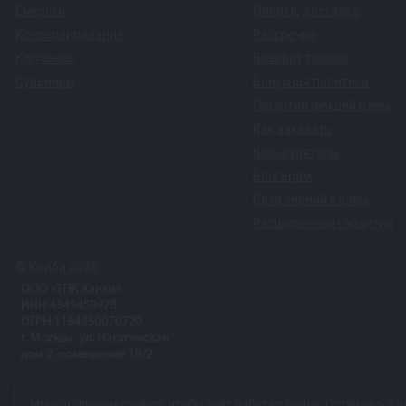
Емкости
Оплата
,
доставка
Консервирование
Рассрочка
Копчение
Возврат товара
Сувениры
Бонусная политика
Гарантия лучшей цены
Как заказать
Калькуляторы
Блогерам
База знаний Колбы
Расширенная гарантия
© Колба 2026.
Вся представленная на сайте информация, касающаяся техничес
Мы используем
cookies
, чтобы сайт работал лучше. Оставаясь с н