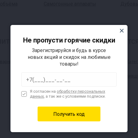
 объёма
Самогонные аппараты
Дубовы
Не пропусти горячие скидки
итков и самогона, также интересуется
Зарегистрируйся и будь в курсе
новых акций и скидок на любимые
товары!
Домашн
Я согласен на
обработку персональных
данных
, а так же с условиями подписки.
Автоклавы для консервов