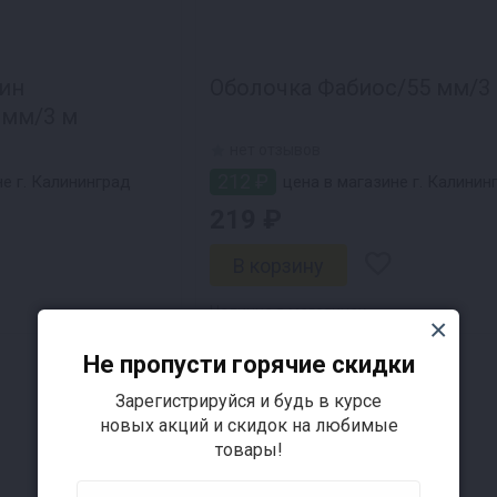
ин
Оболочка Фабиос/55 мм/3
 мм/3 м
нет отзывов
212 ₽
е г. Калининград
цена в магазине г. Калинин
219 ₽
Наличие в магазинах
Не пропусти горячие скидки
Зарегистрируйся и будь в курсе
новых акций и скидок на любимые
товары!