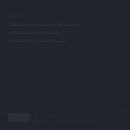
Напишите нам
info@kolba.ru
Публичная оферта по продаже товаров
Публичная оферта по ремонту
Политика конфиденциальности
ких характеристик, наличия на складе, стоимости товаров, носи
ами,
той, определяемой положениями Статьи 437 (2) Гражданского коде
Ok
 в любой форме обратной связи на сайте kolba.ru.