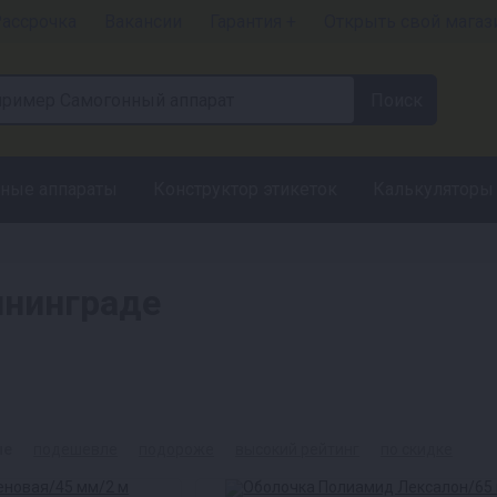
ассрочка
Вакансии
Гарантия +
Открыть свой магаз
ные аппараты
Конструктор этикеток
Калькуляторы
ининграде
ые
подешевле
подороже
высокий рейтинг
по скидке