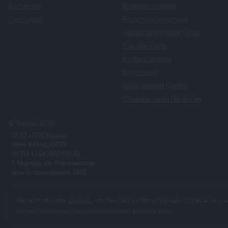
Копчение
Возврат товара
Сувениры
Бонусная политика
Гарантия лучшей цены
Как заказать
Калькуляторы
Блогерам
База знаний Колбы
Расширенная гарантия
© Колба 2026.
Вся представленная на сайте информация, касающаяся техничес
Мы используем
cookies
, чтобы сайт работал лучше. Оставаясь с н
характер и ни при каких условиях не является публичной офер
вы соглашаетесь на использование файлов куки.
персональных данных
каждый раз, когда оставляете свои данные