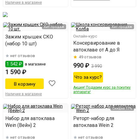
Наличие в магазине
Хит продаж
Хит продаж
Зажим крышек СКО
Онлайн-курс
Консервирование в
(набор 10 шт)
автоклаве от А до Я
нет отзывов
49
отзывов
1 542 ₽
в магазине
990 ₽
3 990
1 590 ₽
Что за курс?
Акция! Подарим курс за покупку
аппарата!
Наличие в магазине
Скидка 17%
Набор для автоклава
Реторт-набор для
Wein (Вейн) 2
автоклава Wein 2
нет отзывов
нет отзывов