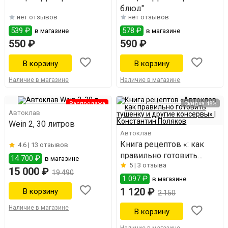
блюд"
нет отзывов
нет отзывов
539 ₽
578 ₽
в магазине
в магазине
550 ₽
590 ₽
Наличие в магазине
Наличие в магазине
Распродажа
Скидка 48%
Автоклав
Wein 2, 30 литров
Автоклав
Книга рецептов «: как
4.6 |
13 отзывов
правильно готовить
14 700 ₽
в магазине
5 |
3 отзыва
тушенку и другие
15 000 ₽
19 490
консервы»
1 097 ₽
в магазине
1 120 ₽
2 150
Наличие в магазине