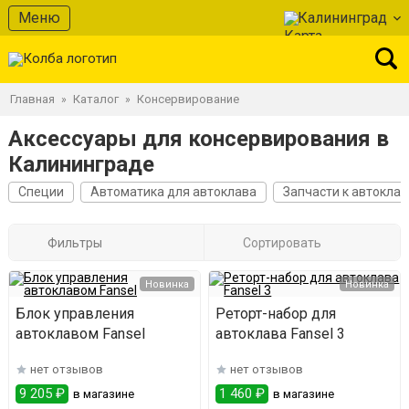
Меню
Калининград
Главная
Каталог
Консервирование
»
»
Аксессуары для консервирования в
Калининграде
Специи
Автоматика для автоклава
Запчасти к автоклав
Фильтры
Сортировать
Новинка
Новинка
Блок управления
Реторт-набор для
автоклавом Fansel
автоклава Fansel 3
нет отзывов
нет отзывов
9 205 ₽
1 460 ₽
в магазине
в магазине