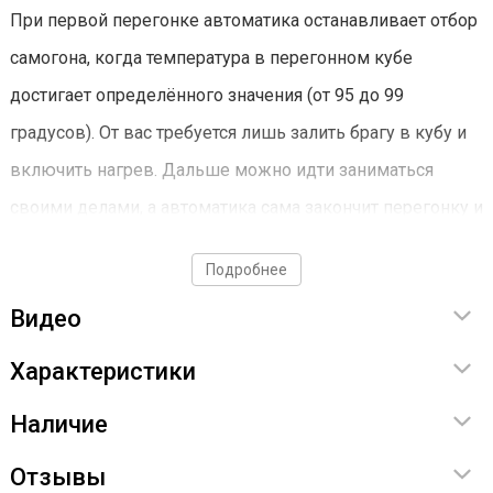
При первой перегонке автоматика останавливает отбор
самогона, когда температура в перегонном кубе
достигает определённого значения (от 95 до 99
градусов). От вас требуется лишь залить брагу в кубу и
включить нагрев. Дальше можно идти заниматься
своими делами, а автоматика сама закончит перегонку и
выключит аппарат.
Подробнее
Режим второй перегонки
Видео
Разделение спирта по фракциям обсуловлено тем, что у
Характеристики
каждой из них своя температура кипения. При
Наличие
перегонке в стандартной конфигурации вам придется
постоянно стоять у аппарата и контролировать
Отзывы