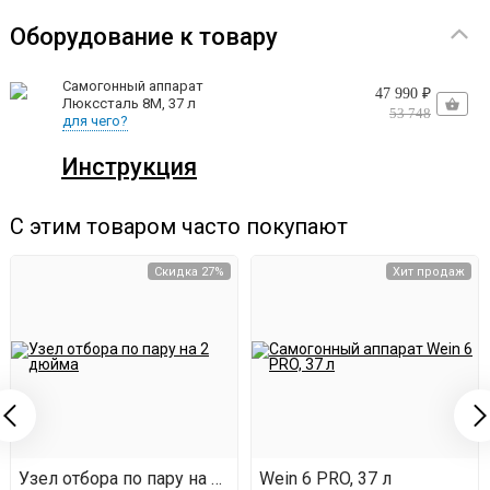
температуру, чтобы не пропустить «тело» или «хвосты».
Оборудование к товару
Если же подключить автоматику, перегонка значительно
Самогонный аппарат
упрощается. Устройство оборудовано клапаном,
47 990 ₽
Люкссталь 8М, 37 л
53 748
для чего?
который перекрывает отбор в момент, когда
Инструкция
температура в колонне начинает расти, и вместе с
«телом» идут «хвосты». Как только температура в
С этим товаром часто покупают
колонне стабилизируется, клапан снова открывается, и
Скидка 27%
Хит продаж
отбор «тела» продолжается.
Узел отбора по пару на 2 дюйма
Wein 6 PRO, 37 л