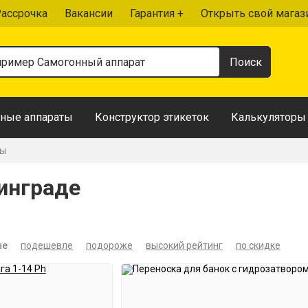
ассрочка
Вакансии
Гарантия +
Открыть свой магаз
ные аппараты
Конструктор этикеток
Калькуляторы
ры
инграде
ые
подешевле
подороже
высокий рейтинг
по скидке