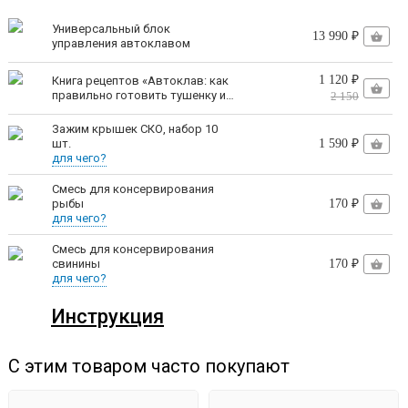
фиксируются в пазах, где находится силиконовое
Универсальный блок
13 990 ₽
управления автоклавом
уплотнение, обеспечивающее полную герметичность.
1 120 ₽
Книга рецептов «Автоклав: как
правильно готовить тушенку и
2 150
Никаких рым-болтов и гаек!
Теперь установка крышки
другие консервы» | Константин
Поляков
Зажим крышек СКО, набор 10
не отнимает много времени и сил.
шт.
1 590 ₽
для чего?
Автоматический выход на
Смесь для консервирования
рыбы
170 ₽
рабочий режим
для чего?
Смесь для консервирования
Умный клапан продувки сам стравит
свинины
170 ₽
воздух в паровом режиме
для чего?
Инструкция
С этим товаром часто покупают
Вам не нужно вручную закрывать клапан после