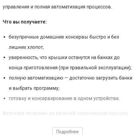
управления и полная автоматизация процессов.
Что вы получаете:
безупречные домашние консервы быстро и без
лишних хлопот;
уверенность, что крышки останутся на банках до
конца приготовления (при правильной эксплуатации);
полную автоматизацию — достаточно загрузить банки
и выбрать программу;
готовку и консервирование в одном устройстве.
Автоклав продуман до мелочей: современная крышка,
чёткая геометрия корпуса и лаконичный дизайн
Подробнее
позволяют ему органично смотреться даже на самой