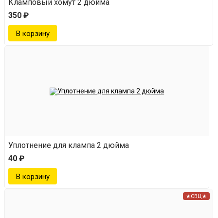
Кламповый хомут 2 дюйма
350 ₽
Преимущества экстрактора
Наделяет напиток удивительной ароматикой и
вкусом благодаря ароматизации при низких
температурах.
Эффективно извлекает ароматические соединения
из твердых и труднорастворимых ингредиентов.
Сокращает время ароматизации до нескольких часов.
Уплотнение для клампа 2 дюйма
Требует меньше ароматических ингредиентов, чем
40 ₽
джин-корзина.
Позволяет создавать разнообразные напитки.
★СВЦ★
Изготовлен из надежных материалов, таких как
нержавеющая сталь, стекло и пищевой силикон.