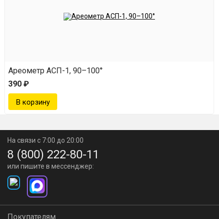
Разборный, что облегчает очистку и обслуживание
устройства.
Прост в использовании, не требует сложной
настройки или обслуживания.
Ареометр АСП-1, 90–100°
390 ₽
Технические характеристики
Диаметр соединений: 2 дюйма.
Габариты (ДхШхВ): 24014584 мм.
На связи с 7:00 до 20:00
8 (800) 222-80-11
Объем ароматической корзины: 235 мл.
или пишите в мессенджер:
Рекомендуемая мощность нагрева: 2 кВт.
Материал изготовления: нержавеющая сталь AISI 304,
стекло, пищевой силикон.
Покупателям