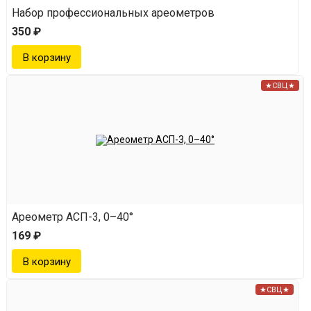
Набор профессиональных ареометров
Устройство устанавливается на перегонный куб,
350 ₽
содержащий 50–70% спирт в качестве
растворителя. На экстрактор монтируется
дефлегматор или холодильник, часто с узлом
★СВЦ★
отбора жидкости.
Спирт нагревается до температуры кипения.
Использовать встроенный ТЭН при экстракции не
рекомендуется — ароматические вещества будут
гореть и разлагаться.
Ареометр АСП-3, 0–40°
Пары спирта поднимаются, проходя через
169 ₽
ароматическую корзину, где содержатся
ароматические добавки. После охлаждения и
★СВЦ★
конденсации в дефлегматоре они стекают в