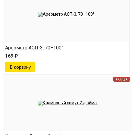
рабочую ёмкость экстрактора в виде жидкой
флегмы. Здесь происходит извлечение
ароматических соединений из сырья.
После достижения уровня перелива основной
объем сливается через сливной сифон обратно в
Ареометр АСП-3, 70–100°
169 ₽
перегонный куб. Затем цикл повторяется.
Длительность цикла зависит от мощности нагрева.
За час работы экстрактор может отработать 15–30
★СВЦ★
циклов, повышая содержание ароматических
веществ в продукте с каждым циклом.
Полученный экстракт можно использовать как добавку
к спирту (самогону) или перегнать его в прозрачный
ароматный продукт, такой как ароматная водка.