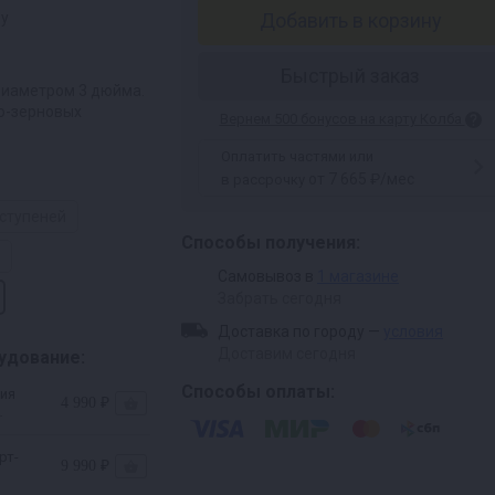
ру
Добавить в корзину
Быстрый заказ
диаметром 3 дюйма.
о-зерновых
Вернем 500 бонусов на карту Колба
Оплатить частями или
от 7 665 ₽/мес
в рассрочку
 ступеней
Способы получения:
Самовывоз в
1 магазине
Забрать сегодня
Доставка по городу —
условия
Доставим сегодня
удование:
Способы оплаты:
ия
4 990 ₽
рт-
9 990 ₽