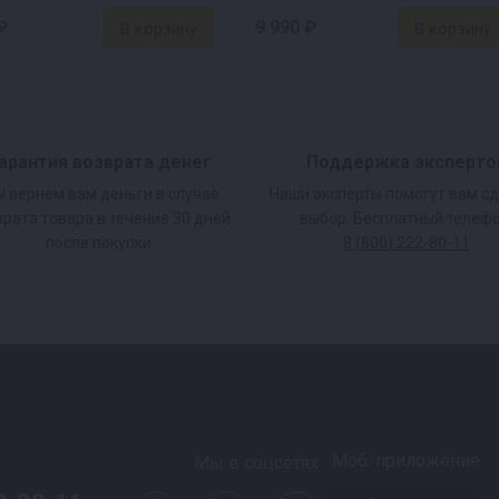
₽
9 990 ₽
 меньше времени будут
оматные напитки,
арантия возврата денег
Поддержка эксперто
 вернем вам деньги в случае
Наши эксперты помогут вам с
врата товара в течение 30 дней
выбор. Бесплатный телефо
после покупки.
8 (800) 222-80-11
ривании крайне важна
пособен точно и
Моб. приложение
Мы в соцсетях
тов, — в стенке