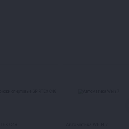
 коньяк, виски,
 тарельчатую колонну
 нужный аромат.
рживают «хвосты».
в.
TEX C48
Автоматика WEIN 7