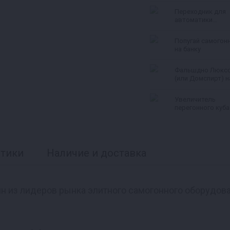
Переходник для
автоматики
«Старт‑стоп» для
Люкссталь 8М и
Попугай самогон
Домспирт 2
на банку
Фальшдно Люкс
(или Домспирт) н
куб
Увеличитель
перегонного куба
л
стики
Наличие и доставка
ин из лидеров рынка элитного самогонного оборудова