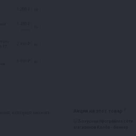
1 200 ₽
1 490 ₽
ный
2 398
сталь
2 490 ₽
а 37л
6 990 ₽
 на 37
4
Акции на этот товар
ния, которая может
Реклама