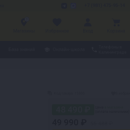
+7 (981) 475-95-14
ин
1
Магазины
Избранное
Вход
Корзина
Телефоны в
База знаний
Онлайн-школа
Калининграде
Код товара:
15800
В избра
48 490 ₽
Цена
в магазине
(оплата наличными)
49 990 ₽
56 488 ₽