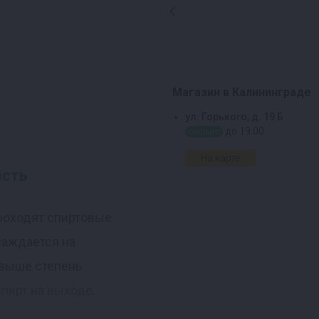
Магазин в Калининграде
ул. Горького, д. 19 Б
до 19:00
открыто
На карте
ость
проходят спиртовые
саждается на
 выше степень
спирт на выходе.