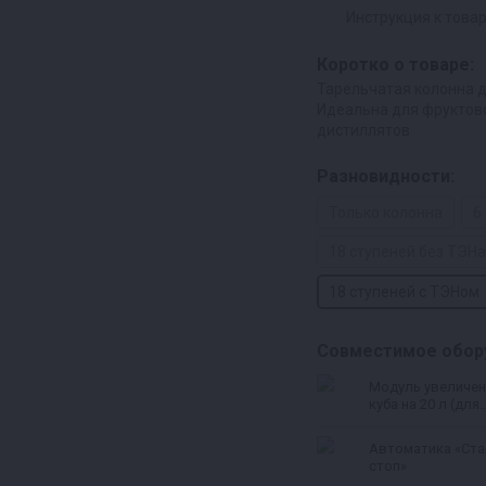
Инструкция к това
Коротко о товаре:
Тарельчатая колонна 
Идеальна для фруктов
дистиллятов
Разновидности:
Только колонна
6
18 ступеней без ТЭНа
18 ступеней с ТЭНом
Совместимое обор
Модуль увеличен
куба на 20 л (для
Люкссталь,
Домспирт)
Автоматика «Ста
стоп»