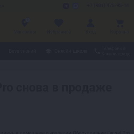
+7 (981) 475-95-14
ин
1
Магазины
Избранное
Вход
Корзина
Телефоны в
База знаний
Онлайн-школа
Калининграде
Pro снова в продаже
уровень в домашнем сыроделии. Оборудование Fansel Pro