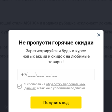
ющей стали AISI 304 и водяная рубашка исключают локаль
 управления с точностью до 0,1°C. Вы просто выставляете
Не пропусти горячие скидки
в: от свежих адыгейских до твердых выдержанных сортов. 
Зарегистрируйся и будь в курсе
о до 3 кг готового продукта за цикл. Окупаемость очевидн
новых акций и скидок на любимые
товары!
Я согласен на
обработку персональных
данных
, а так же с условиями подписки.
Контакты