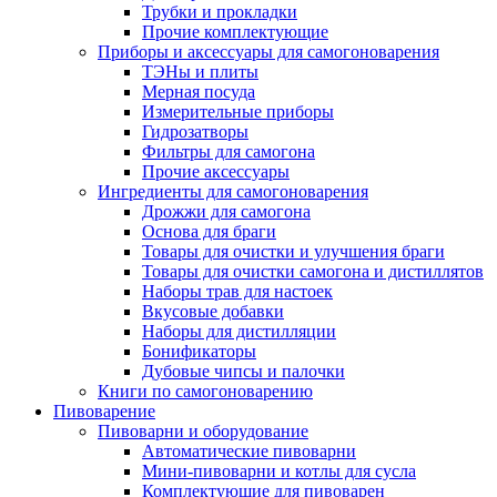
Трубки и прокладки
Прочие комплектующие
Приборы и аксессуары для самогоноварения
ТЭНы и плиты
Мерная посуда
Измерительные приборы
Гидрозатворы
Фильтры для самогона
Прочие аксессуары
Ингредиенты для самогоноварения
Дрожжи для самогона
Основа для браги
Товары для очистки и улучшения браги
Товары для очистки самогона и дистиллятов
Наборы трав для настоек
Вкусовые добавки
Наборы для дистилляции
Бонификаторы
Дубовые чипсы и палочки
Книги по самогоноварению
Пивоварение
Пивоварни и оборудование
Автоматические пивоварни
Мини-пивоварни и котлы для сусла
Комплектующие для пивоварен