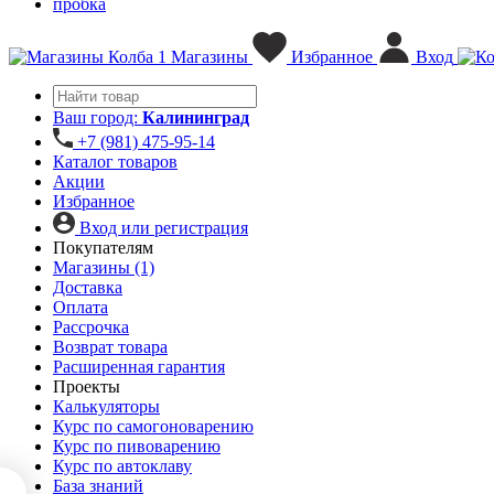
пробка
1
Магазины
Избранное
Вход
Ваш город:
Калининград
+7 (981) 475-95-14
Каталог товаров
Акции
Избранное
Вход или регистрация
Покупателям
Магазины (1)
Доставка
Оплата
Рассрочка
Возврат товара
Расширенная гарантия
Проекты
Калькуляторы
Курс по самогоноварению
Курс по пивоварению
Курс по автоклаву
База знаний