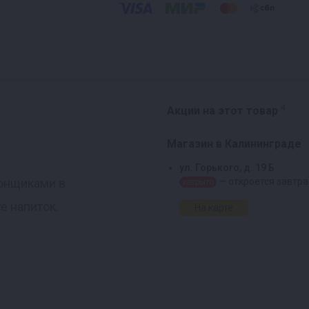
4
Акции на этот товар
Магазин в Калининграде
ул. Горького, д. 19 Б
гонщиками в
— откроется завтра
закрыто
е напиток.
На карте