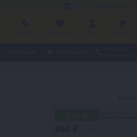
+7 (981) 475-95-14
ин
1
Магазины
Избранное
Вход
Корзина
Телефоны в
База знаний
Онлайн-школа
Калининграде
Код товара:
340
В избра
436 ₽
Цена
в магазине
(оплата наличными)
450 ₽
549 ₽