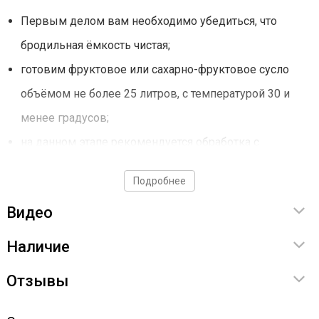
Первым делом вам необходимо убедиться, что
бродильная ёмкость чистая;
готовим фруктовое или сахарно-фруктовое сусло
объёмом не более 25 литров, с температурой 30 и
менее градусов;
на данном этапе рекомендуется обработка с
помощью энзимов пектиназа;
Подробнее
добавляем дрожжи и хорошенько их перемешиваем;
Видео
ставим на брожение. Ещё раз повторимся, что лучше
всего до конца брожения поддерживать температуру
Наличие
в 20 градусов.
Отзывы
Масса упаковки - 120 г.