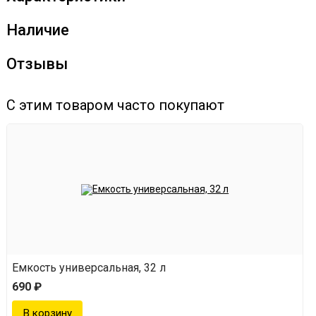
Приготовьте 20-25 литров сусла температурой 20-
Наличие
30 С и добавьте прямо туда содержимое пакетика.
Отзывы
Перемешивать необязательно. Оставьте бродить
при температуре 15-28 С.
С этим товаром часто покупают
Время брожения составляет не более 7 дней.
Перед дистилляцией брагу можно охладить и
снять с дрожжевого осадка с помощью
переливного сифона.
Дрожжи использовать строго по инструкции!
Емкость универсальная, 32 л
690 ₽