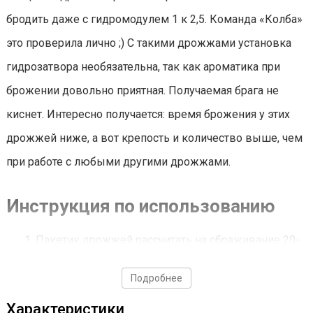
бродить даже с гидромодулем 1 к 2,5. Команда «Колба»
это проверила лично ;) С такими дрожжами установка
гидрозатвора необязательна, так как ароматика при
брожении довольно приятная. Получаемая брага не
киснет. Интересно получается: время брожения у этих
дрожжей ниже, а вот крепость и количество выше, чем
при работе с любыми другими дрожжами.
Инструкция по использованию
Пакетик дрожжей рассчитать на сбраживание 20-
25 литров браги.
Подробнее
При использовании в сахарной браге, дрожжи
Характеристики
способны сбродить до 12 кг сахара.